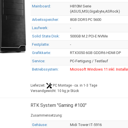
Mainboard:
H810M Serie
(ASUS,MSI,Gigabyte,ASRock)
Arbeitsspeicher:
8GB DDR5 PC 5600
Laufwerk:
-
Solid State Disk:
500GB M.2 PCI-E NVMe
Festplatte:
-
Grafikkarte:
RTX3050 6GB GDDR6 HDMI DP
Service:
PC-Fertigung / Testlauf
Betriebssystem:
Microsoft Windows 11 inkl. Installa
Lieferzeit:
PC Montage - ca. in 1-3 Tage
Versandgewicht:
10
kg je Stück
RTK System "Gaming #100"
Zusammensetzung:
Gehäuse:
Midi Tower IT-5916