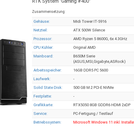
RTK System "Gaming #400"
Zusammensetzung:
Gehäuse:
Midi Tower IT-5916
Netzteil:
ATX 500W Silence
Prozessor:
AMD Ryzen 5 8600G, 6x 4.3GHz
CPU Kühler:
Original AMD
Mainboard:
B650M Serie
(ASUS,MSI,Gigabyte,ASRock)
Arbeitsspeicher:
16GB DDR5 PC 5600
Laufwerk:
-
Solid State Disk:
500 GB M.2 PCI-E NVMe
Festplatte:
-
Grafikkarte:
RTX5050 8GB GDDR6 HDMI 2xDP
Service:
PC-Fertigung / Testlauf
Betriebssystem:
Microsoft Windows 11 inkl. Installa