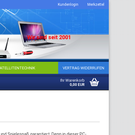
Kundenlogin
Merkzettel
Wir sind seit 2001
ATELLITENTECHNIK
VERTRAG WIDERRUFEN
Ihr Warenkorb
0,00 EUR
to erstellen
sswort vergessen?
d Spielespaß garantiert. Denn in dieser PC-