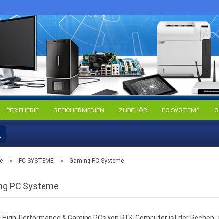
PERIPHERIE
SPEICHERMEDIEN
ZUBEHÖR
PC SYSTEME
S
Kon
Pa
»
»
te
PC SYSTEME
Gaming PC Systeme
ng PC Systeme
n High-Performance & Gaming PCs von RTK-Computer ist der Rechen- un