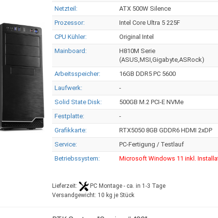
Netzteil:
ATX 500W Silence
Prozessor:
Intel Core Ultra 5 225F
CPU Kühler:
Original Intel
Mainboard:
H810M Serie
(ASUS,MSI,Gigabyte,ASRock)
Arbeitsspeicher:
16GB DDR5 PC 5600
Laufwerk:
-
Solid State Disk:
500GB M.2 PCI-E NVMe
Festplatte:
-
Grafikkarte:
RTX5050 8GB GDDR6 HDMI 2xDP
Service:
PC-Fertigung / Testlauf
Betriebssystem:
Microsoft Windows 11 inkl. Installa
Lieferzeit:
PC Montage - ca. in 1-3 Tage
Versandgewicht:
10
kg je Stück