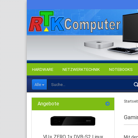
HARDWARE
NETZWERKTECHNIK
NOTEBOOKS
Alle
Startsei
Angebote
Gami
VU+ ZERO 1x DVB-S2 Linux
Mit de