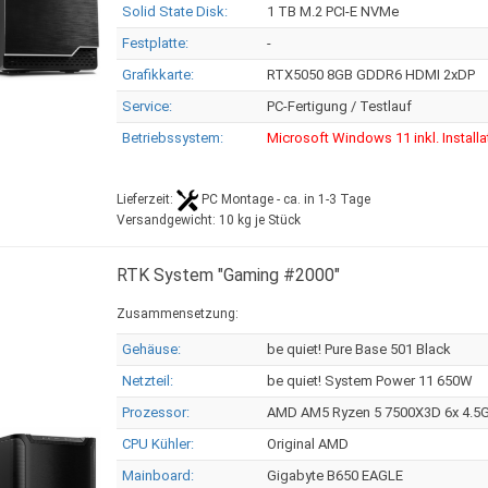
Solid State Disk:
1 TB M.2 PCI-E NVMe
Festplatte:
-
Grafikkarte:
RTX5050 8GB GDDR6 HDMI 2xDP
Service:
PC-Fertigung / Testlauf
Betriebssystem:
Microsoft Windows 11 inkl. Installa
Lieferzeit:
PC Montage - ca. in 1-3 Tage
Versandgewicht:
10
kg je Stück
RTK System "Gaming #2000"
Zusammensetzung:
Gehäuse:
be quiet! Pure Base 501 Black
Netzteil:
be quiet! System Power 11 650W
Prozessor:
AMD AM5 Ryzen 5 7500X3D 6x 4.5
CPU Kühler:
Original AMD
Mainboard:
Gigabyte B650 EAGLE