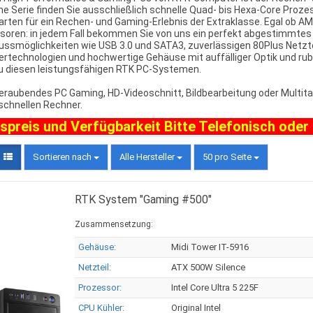
e Serie finden Sie ausschließlich schnelle Quad- bis Hexa-Core Proze
arten für ein Rechen- und Gaming-Erlebnis der Extraklasse. Egal ob A
soren: in jedem Fall bekommen Sie von uns ein perfekt abgestimmtes 
ussmöglichkeiten wie USB 3.0 und SATA3, zuverlässigen 80Plus Netztei
ertechnologien und hochwertige Gehäuse mit auffälliger Optik und ru
u diesen leistungsfähigen RTK PC-Systemen.
raubendes PC Gaming, HD-Videoschnitt, Bildbearbeitung oder Multitas
schnellen Rechner.
spreis und Verfügbarkeit Bitte Telefonisch oder
Sortieren nach
Alle Hersteller
50 pro Seite
RTK System "Gaming #500"
Zusammensetzung:
Gehäuse:
Midi Tower IT-5916
Netzteil:
ATX 500W Silence
Prozessor:
Intel Core Ultra 5 225F
CPU Kühler:
Original Intel