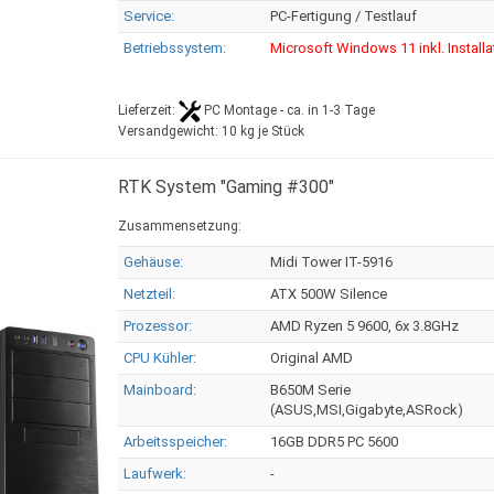
Service:
PC-Fertigung / Testlauf
Betriebssystem:
Microsoft Windows 11 inkl. Installa
Lieferzeit:
PC Montage - ca. in 1-3 Tage
Versandgewicht:
10
kg je Stück
RTK System "Gaming #300"
Zusammensetzung:
Gehäuse:
Midi Tower IT-5916
Netzteil:
ATX 500W Silence
Prozessor:
AMD Ryzen 5 9600, 6x 3.8GHz
CPU Kühler:
Original AMD
Mainboard:
B650M Serie
(ASUS,MSI,Gigabyte,ASRock)
Arbeitsspeicher:
16GB DDR5 PC 5600
Laufwerk:
-