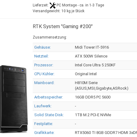
Lieferzeit:
PC Montage - ca. in 1-3 Tage
Versandgewicht:
10
kg je Stück
RTK System "Gaming #200"
Zusammensetzung:
Gehäuse:
Midi Tower IT-5916
Netzteil:
ATX 500W Silence
Prozessor:
Intel Core Ultra 5 250KF
CPU Kühler:
Original Intel
Mainboard:
H810M Serie
(ASUS,MSI,Gigabyte,ASRock)
Arbeitsspeicher:
16GB DDR5 PC 5600
Laufwerk:
-
Solid State Disk:
1TB M.2 PCI-E NVMe
Festplatte:
-
Grafikkarte:
RTX5060 TI 8GB GDDR7 HDMI 3xD