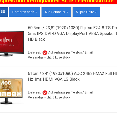
spreis und Verfügbarkeit Bitte Telefonisch oder
Sortieren nach
Alle Hersteller
50 pro Seite
60,5cm / 23,8'' (1920x1080) Fujitsu E24-8 TS Pr
5ms IPS DVI-D VGA DisplayPort VESA Speaker F
HD Black
Lieferzeit:
Auf Anfrage per Telefon / Email
Versandgewicht:
6
kg je Stück
61cm / 24" (1920x1080) AOC 24B3HMA2 Full H
Hz 1ms HDMI VGA LS Black
Lieferzeit:
Auf Anfrage per Telefon / Email
Versandgewicht:
6
kg je Stück