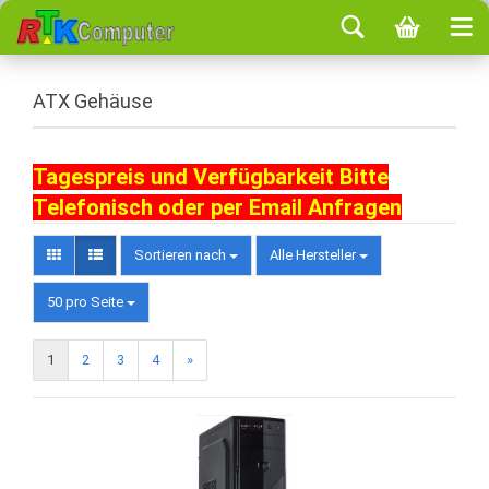
ATX Gehäuse
Tagespreis und Verfügbarkeit Bitte
Telefonisch oder per
Email
Anfragen
Sortieren nach
Alle Hersteller
50 pro Seite
1
2
3
4
»