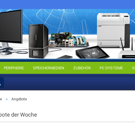
PERIPHERIE
SPEICHERMEDIEN
ZUBEHÖR
PC SYSTEME
S
Kon
Pa
»
te
Angebote
bote der Woche