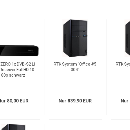
ZERO 1x DVB-S2 Li
RTK System "Office #5
RTK Sys
Receiver Full HD 10
004"
80p schwarz
Nur 80,00 EUR
Nur 839,90 EUR
Nur