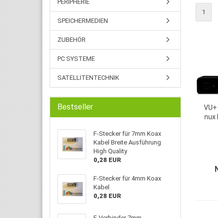
PERIPHERIE
1
SPEICHERMEDIEN
ZUBEHÖR
PC SYSTEME
SATELLITENTECHNIK
Bestseller
VU+ 
nux 
F-Stecker für 7mm Koax
Kabel Breite Ausführung
High Quality
0,28 EUR
F-Stecker für 4mm Koax
Kabel
0,28 EUR
F-Verbinder 7mm