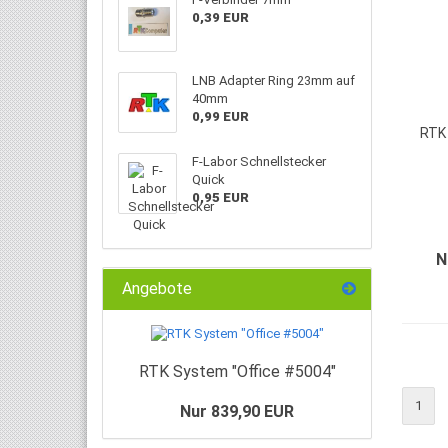
0,39 EUR
LNB Adapter Ring 23mm auf
40mm
0,99 EUR
RTK 
F-Labor Schnellstecker
Quick
0,95 EUR
N
Angebote
RTK System "Office #5004"
1
Nur 839,90 EUR