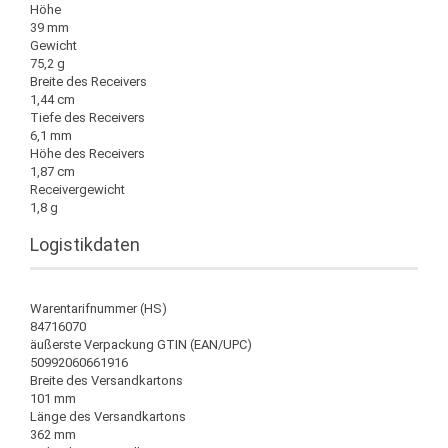
Höhe
39 mm
Gewicht
75,2 g
Breite des Receivers
1,44 cm
Tiefe des Receivers
6,1 mm
Höhe des Receivers
1,87 cm
Receivergewicht
1,8 g
Logistikdaten
Warentarifnummer (HS)
84716070
äußerste Verpackung GTIN (EAN/UPC)
50992060661916
Breite des Versandkartons
101 mm
Länge des Versandkartons
362 mm