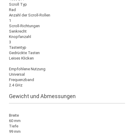
Scroll Typ
Rad
Anzahl der Scroll-Rollen
1
Scroll-Richtungen
Senkrecht
Knopfanzahl
3
Tastentyp
Gedrückte Tasten
Leises Klicken
Empfohlene Nutzung
Universal
Frequenzband
2.4 GHz
Gewicht und Abmessungen
Breite
60 mm
Tiefe
99 mm